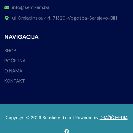
info@semikem.ba
ul. Omladinska 44, 71320-Vogošća-Sarajevo-BiH
NAVIGACIJA
SHOP
POČETNA
O NAMA
KONTAKT
Copyright © 2026 Semikem d.o.o. | Powered by
DRAŽIĆ MEDIA