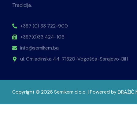
Tradicija.
+387 (0) 33 722-900
+387(0)33 424-106
info@semikem.ba
ul. Omladinska 44, 71320-Vogošća-Sarajevo-BiH
Copyright © 2026 Semikem d.o.o. | Powered by
DRAŽIĆ 