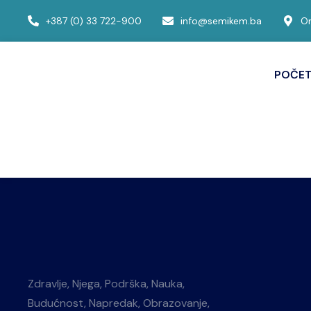
+387 (0) 33 722-900
info@semikem.ba
Om
POČE
Zdravlje, Njega, Podrška, Nauka,
Budućnost, Napredak, Obrazovanje,