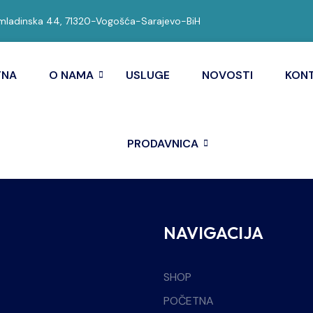
ladinska 44, 71320-Vogošća-Sarajevo-BiH
TNA
O NAMA
USLUGE
NOVOSTI
KON
PRODAVNICA
NAVIGACIJA
SHOP
POČETNA