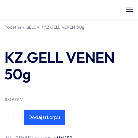
Početna
/
GELOVI
/ KZ.GELL VENEN 50g
KZ.GELL VENEN
50g
10,00
KM
Dodaj u korpu
SKU:
71.D-4141
Kategorija:
GELOVI