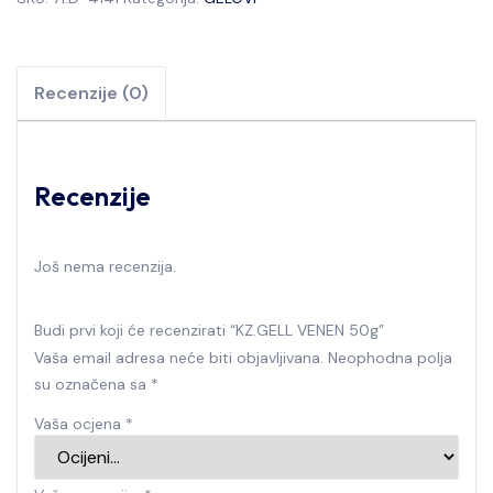
Recenzije (0)
Recenzije
Još nema recenzija.
Budi prvi koji će recenzirati “KZ.GELL VENEN 50g”
Vaša email adresa neće biti objavljivana.
Neophodna polja
su označena sa
*
Vaša ocjena
*