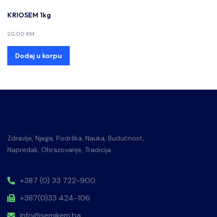
KRIOSEM 1kg
20,00
KM
Dodaj u korpu
Zdravlje, Njega, Podrška, Nauka, Budućnost,
Napredak, Obrazovanje, Tradicija.
+387 (0) 33 722-900
+387(0)33 424-106
info@semikem.ba