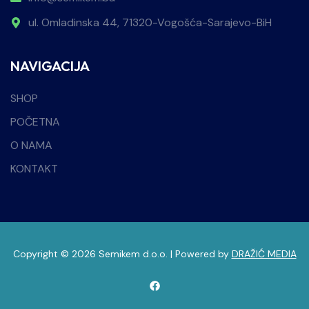
ul. Omladinska 44, 71320-Vogošća-Sarajevo-BiH
NAVIGACIJA
SHOP
POČETNA
O NAMA
KONTAKT
Copyright © 2026 Semikem d.o.o. | Powered by
DRAŽIĆ MEDIA