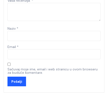
Vaša recenzija:
*
Naziv
*
Email
*
Sačuvaj moje ime, email i web stranicu u ovom browseru
za buduće komentare.