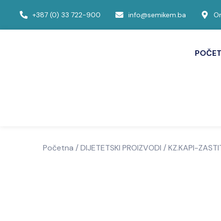
+387 (0) 33 722-900
info@semikem.ba
Om
POČE
Početna
/
DIJETETSKI PROIZVODI
/ KZ.KAPI-ZAST