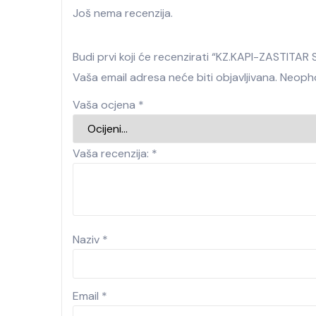
Još nema recenzija.
Budi prvi koji će recenzirati “KZ.KAPI-ZASTITA
Vaša email adresa neće biti objavljivana.
Neopho
Vaša ocjena
*
Vaša recenzija:
*
Naziv
*
Email
*