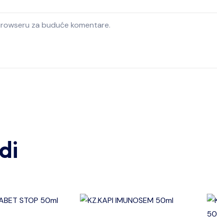
 browseru za buduće komentare.
di