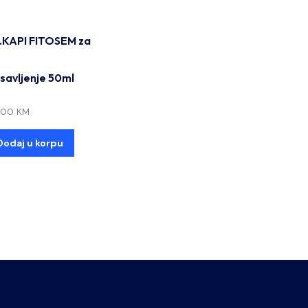
.KAPI FITOSEM za
savljenje 50ml
,00
KM
Dodaj u korpu