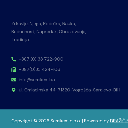
Zdravlje, Njega, Podrška, Nauka,
Budućnost, Napredak, Obrazovanje,
Tradicija.
+387 (0) 33 722-900
+387(0)33 424-106
info@semikem.ba
ul. Omladinska 44, 71320-Vogošća-Sarajevo-BiH
Copyright © 2026 Semikem d.o.o. | Powered by
DRAŽIĆ 