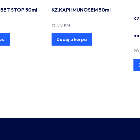
ABET STOP 50ml
KZ.KAPI IMUNOSEM 50ml
KZ
15,00
KM
mr
pu
Dodaj u korpu
20