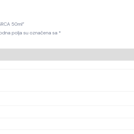
R SRCA 50ml”
dna polja su označena sa
*