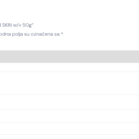
N SKIN w/v 50g”
dna polja su označena sa
*