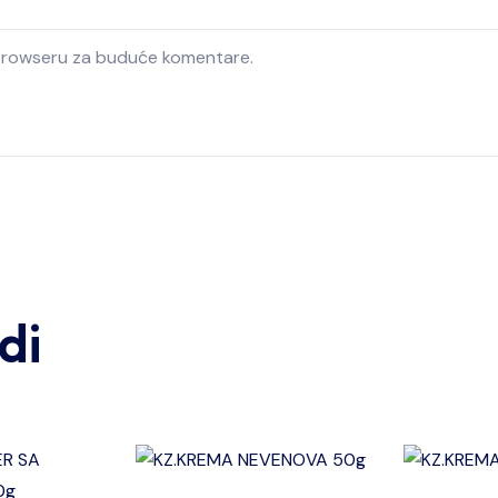
 browseru za buduće komentare.
di