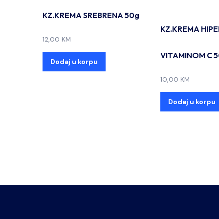
KZ.KREMA SREBRENA 50g
KZ.KREMA HIPE
12,00
KM
VITAMINOM C 
Dodaj u korpu
10,00
KM
Dodaj u korpu