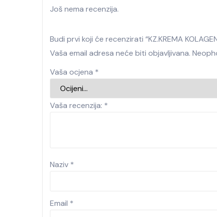
Još nema recenzija.
Budi prvi koji će recenzirati “KZ.KREMA KOLAGE
Vaša email adresa neće biti objavljivana.
Neopho
Vaša ocjena
*
Vaša recenzija:
*
Naziv
*
Email
*