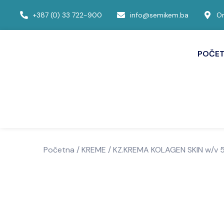
+387 (0) 33 722-900
info@semikem.ba
Om
POČE
Početna
/
KREME
/ KZ.KREMA KOLAGEN SKIN w/v 