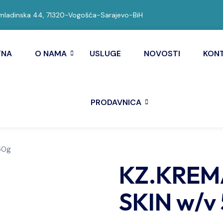
ladinska 44, 71320-Vogošća-Sarajevo-BiH
TNA
O NAMA
USLUGE
NOVOSTI
KON
PRODAVNICA
50g
KZ.KREM
SKIN w/v