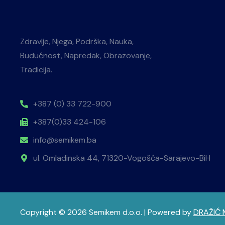
Zdravlje, Njega, Podrška, Nauka,
Budućnost, Napredak, Obrazovanje,
Tradicija.
+387 (0) 33 722-900
+387(0)33 424-106
info@semikem.ba
ul. Omladinska 44, 71320-Vogošća-Sarajevo-BiH
Copyright © 2026 Semikem d.o.o. | Powered by
DRAŽIĆ 