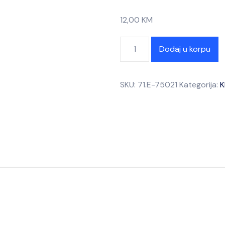
12,00
KM
Dodaj u korpu
SKU:
71.E-75021
Kategorija:
K