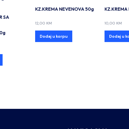
KZ.KREMA NEVENOVA 50g
KZ.KREMA
R SA
12,00
KM
10,00
KM
50g
Dodaj u korpu
Dodaj u k