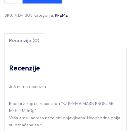
SKU:
71.D-1803
Kategorija:
KREME
Recenzije (0)
Recenzije
Još nema recenzija.
Budi prvi koji će recenzirati “KZ.KREMA MASS PSORIJAR
MEHLEM 50g”
Vaša email adresa neće biti objavljivana.
Neophodna polja
su označena sa
*