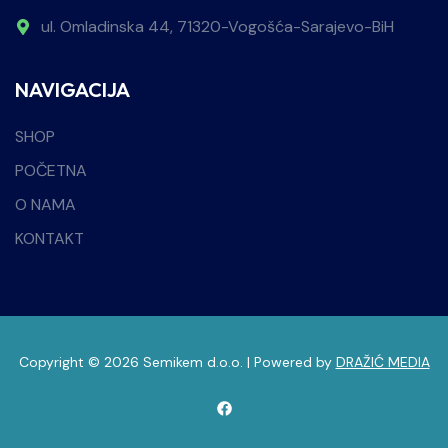
ul. Omladinska 44, 71320-Vogošća-Sarajevo-BiH
NAVIGACIJA
SHOP
POČETNA
O NAMA
KONTAKT
Copyright © 2026 Semikem d.o.o. | Powered by
DRAŽIĆ MEDIA