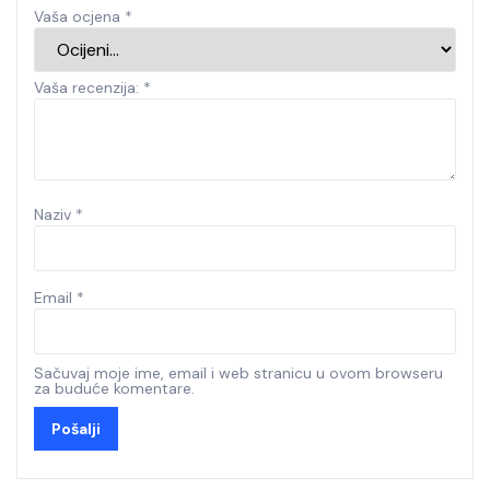
Vaša ocjena
*
Vaša recenzija:
*
Naziv
*
Email
*
Sačuvaj moje ime, email i web stranicu u ovom browseru
za buduće komentare.