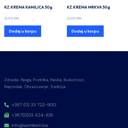
KZ.KREMA KAMILICA 50g
KZ.KREMA MRKVA 50g
12,00
KM
12,00
KM
Dodaj u korpu
Dodaj u korpu
Zdravlje, Njega, Podrška, Nauka, Budućnost,
Napredak, Obrazovanje, Tradicija.
+387 (0) 33 722-900
+387(0)33 424-106
info@semikem.ba