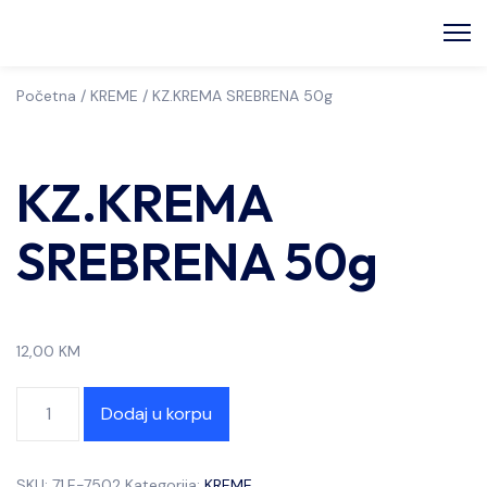
Početna
/
KREME
/ KZ.KREMA SREBRENA 50g
KZ.KREMA
SREBRENA 50g
12,00
KM
Dodaj u korpu
SKU:
71.E-7502
Kategorija:
KREME