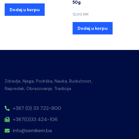
50g
Dodaj u korpu
12,00
KM
Dodaj u korpu
Zdravlje, Njega, Podrška, Nauka, Budućnost,
Napredak, Obrazovanje, Tradicija.
+387 (0) 33 722-900
+387(0)33 424-106
info@semikem.ba