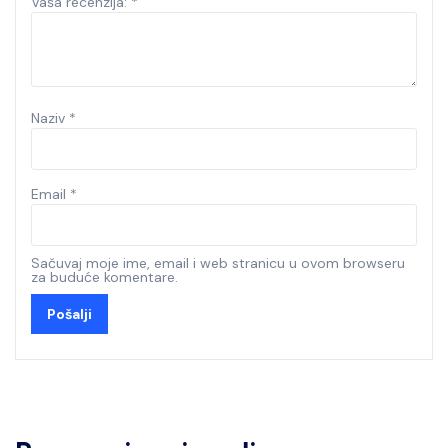
Vaša recenzija:
*
Naziv
*
Email
*
Sačuvaj moje ime, email i web stranicu u ovom browseru
za buduće komentare.