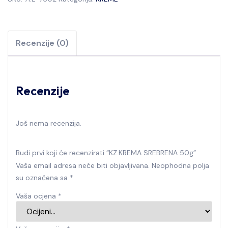
Recenzije (0)
Recenzije
Još nema recenzija.
Budi prvi koji će recenzirati “KZ.KREMA SREBRENA 50g”
Vaša email adresa neće biti objavljivana.
Neophodna polja
su označena sa
*
Vaša ocjena
*