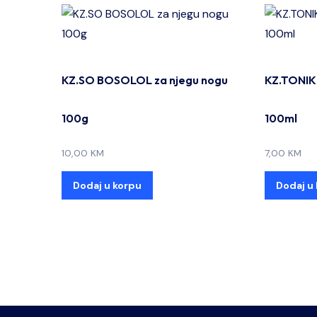
KZ.SO BOSOLOL za njegu nogu
KZ.TONIK
100g
100ml
10,00
KM
7,00
KM
Dodaj u korpu
Dodaj u