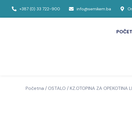
+387 (0) 33 722-900
info@semikem.ba
Om
POČE
Početna
/
OSTALO
/ KZ.OTOPINA ZA OPEKOTINA L