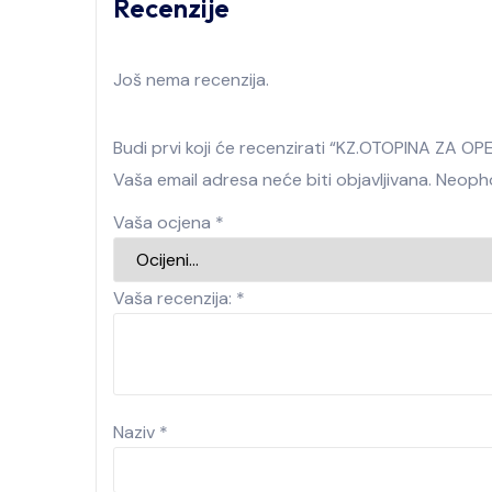
Recenzije
Još nema recenzija.
Budi prvi koji će recenzirati “KZ.OTOPINA ZA O
Vaša email adresa neće biti objavljivana.
Neopho
Vaša ocjena
*
Vaša recenzija:
*
Naziv
*