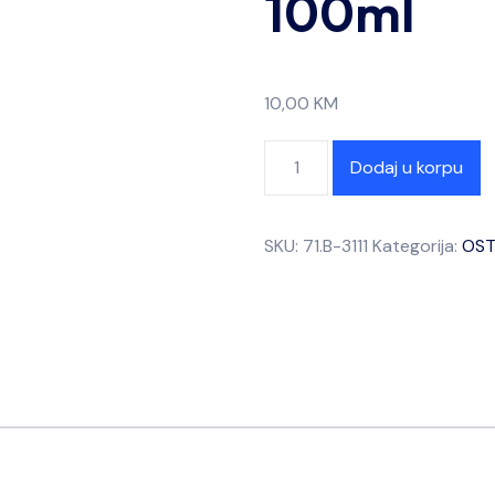
100ml
10,00
KM
Dodaj u korpu
SKU:
71.B-3111
Kategorija:
OST