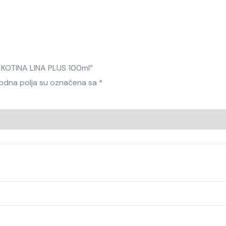
PEKOTINA LINA PLUS 100ml”
dna polja su označena sa
*