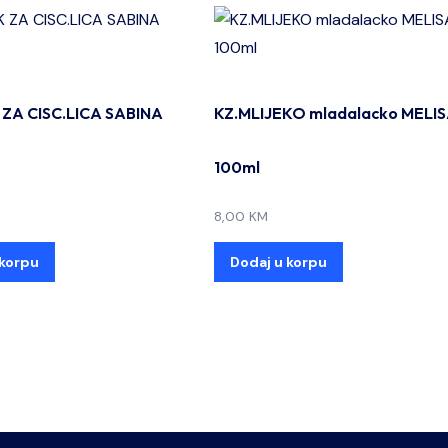
 ZA CISC.LICA SABINA
KZ.MLIJEKO mladalacko MELI
100ml
8,00
KM
 korpu
Dodaj u korpu