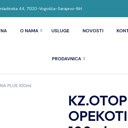
ladinska 44, 71320-Vogošća-Sarajevo-BiH
TNA
O NAMA
USLUGE
NOVOSTI
KON
PRODAVNICA
INA PLUS 100ml
KZ.OTOP
OPEKOTI