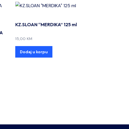
KZ.SLOAN “MERDIKA” 125 ml
SA
15,00
KM
Dodaj u korpu