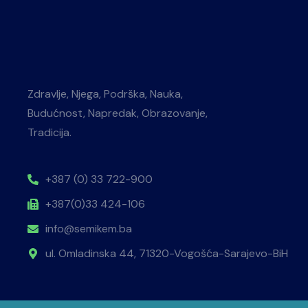
Zdravlje, Njega, Podrška, Nauka,
Budućnost, Napredak, Obrazovanje,
Tradicija.
+387 (0) 33 722-900
+387(0)33 424-106
info@semikem.ba
ul. Omladinska 44, 71320-Vogošća-Sarajevo-BiH