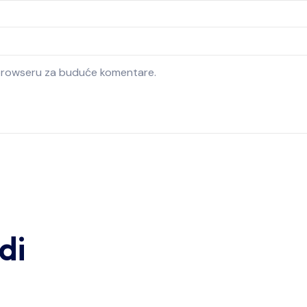
 browseru za buduće komentare.
di