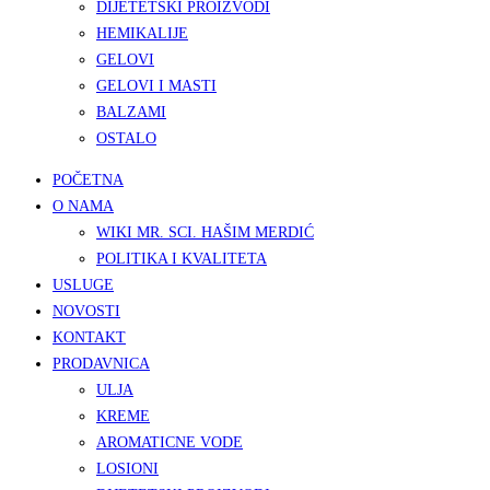
DIJETETSKI PROIZVODI
HEMIKALIJE
GELOVI
GELOVI I MASTI
BALZAMI
OSTALO
POČETNA
O NAMA
WIKI MR. SCI. HAŠIM MERDIĆ
POLITIKA I KVALITETA
USLUGE
NOVOSTI
KONTAKT
PRODAVNICA
ULJA
KREME
AROMATICNE VODE
LOSIONI