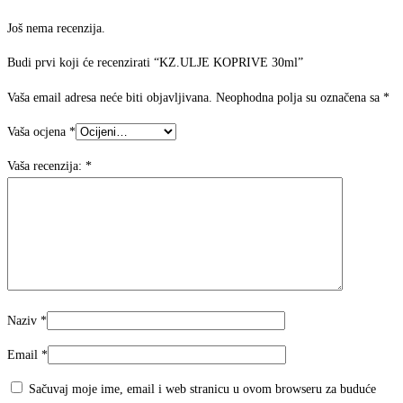
Još nema recenzija.
Budi prvi koji će recenzirati “KZ.ULJE KOPRIVE 30ml”
Vaša email adresa neće biti objavljivana.
Neophodna polja su označena sa
*
Vaša ocjena
*
Vaša recenzija:
*
Naziv
*
Email
*
Sačuvaj moje ime, email i web stranicu u ovom browseru za buduće