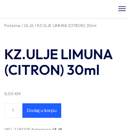
Početna
/
ULJA
/ KZ.ULJE LIMUNA (CITRON) 30ml
KZ.ULJE LIMUNA
(CITRON) 30ml
6,00
KM
Dodaj u korpu
SKU:
2.UK008
Kategorija:
ULJA