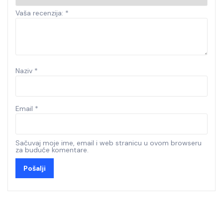
Vaša recenzija:
*
Naziv
*
Email
*
Sačuvaj moje ime, email i web stranicu u ovom browseru
za buduće komentare.