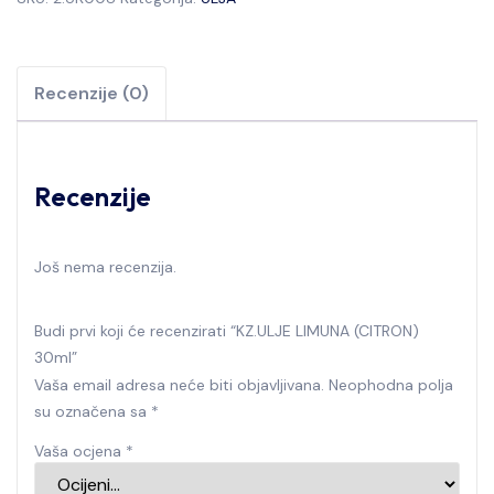
Recenzije (0)
Recenzije
Još nema recenzija.
Budi prvi koji će recenzirati “KZ.ULJE LIMUNA (CITRON)
30ml”
Vaša email adresa neće biti objavljivana.
Neophodna polja
su označena sa
*
Vaša ocjena
*