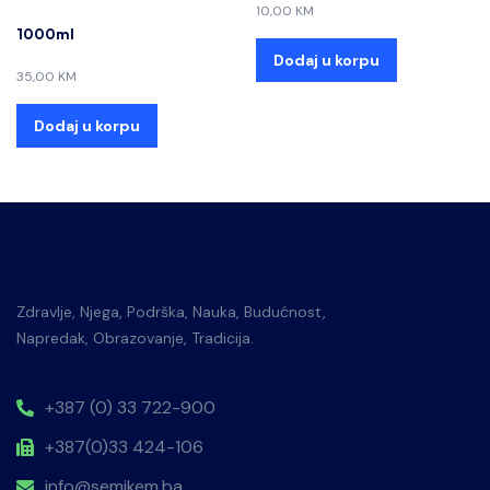
10,00
KM
1000ml
Dodaj u korpu
35,00
KM
Dodaj u korpu
Zdravlje, Njega, Podrška, Nauka, Budućnost,
Napredak, Obrazovanje, Tradicija.
+387 (0) 33 722-900
+387(0)33 424-106
info@semikem.ba