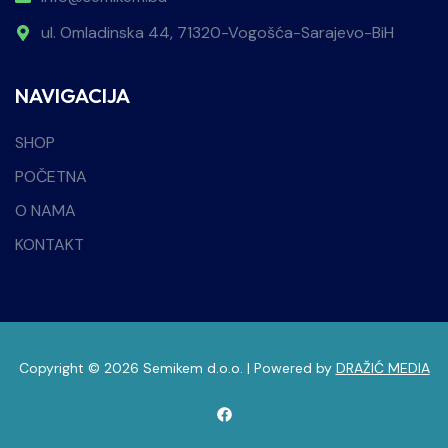
ul. Omladinska 44, 71320-Vogošća-Sarajevo-BiH
NAVIGACIJA
SHOP
POČETNA
O NAMA
KONTAKT
Copyright © 2026 Semikem d.o.o. | Powered by
DRAŽIĆ MEDIA