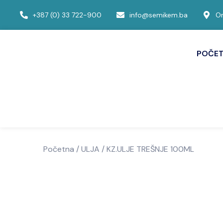
+387 (0) 33 722-900
info@semikem.ba
Om
POČE
Početna
/
ULJA
/ KZ.ULJE TREŠNJE 100ML