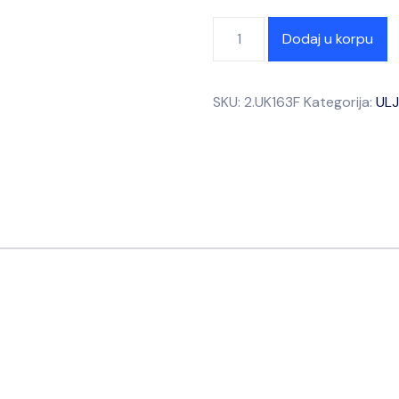
Dodaj u korpu
SKU:
2.UK163F
Kategorija:
UL