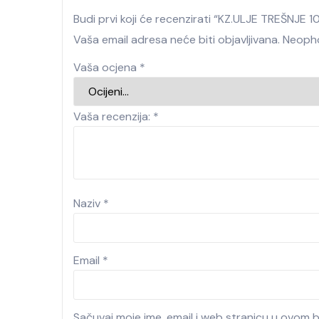
Budi prvi koji će recenzirati “KZ.ULJE TREŠNJE 
Vaša email adresa neće biti objavljivana.
Neopho
Vaša ocjena
*
Vaša recenzija:
*
Naziv
*
Email
*
Sačuvaj moje ime, email i web stranicu u ovom