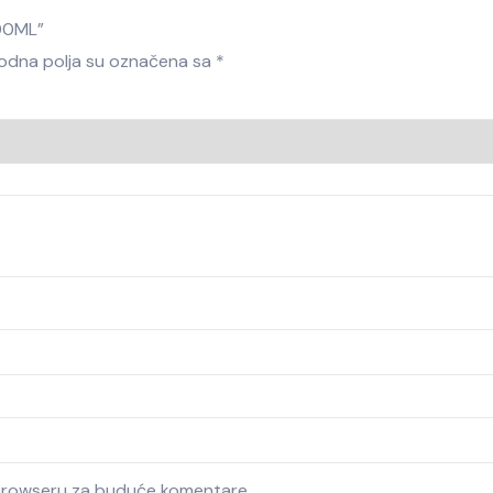
100ML”
dna polja su označena sa
*
 browseru za buduće komentare.