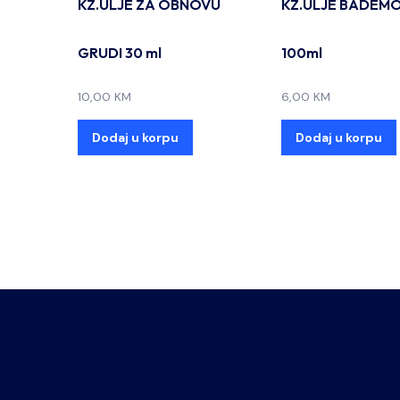
KZ.ULJE ZA OBNOVU
KZ.ULJE BADEM
GRUDI 30 ml
100ml
10,00
KM
6,00
KM
Dodaj u korpu
Dodaj u korpu