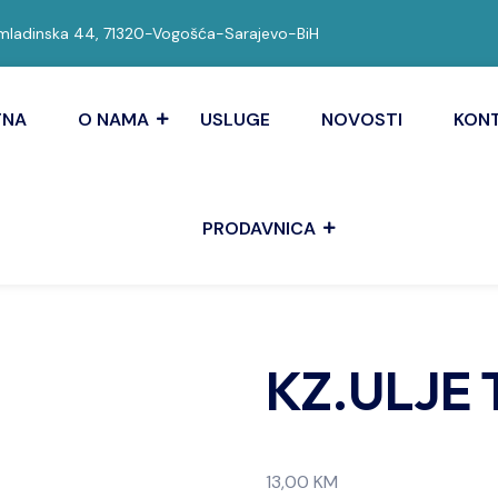
ladinska 44, 71320-Vogošća-Sarajevo-BiH
TNA
O NAMA
USLUGE
NOVOSTI
KON
PRODAVNICA
KZ.ULJE
13,00
KM