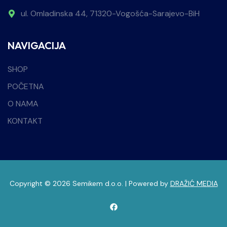
ul. Omladinska 44, 71320-Vogošća-Sarajevo-BiH
NAVIGACIJA
SHOP
POČETNA
O NAMA
KONTAKT
Copyright © 2026 Semikem d.o.o. | Powered by
DRAŽIĆ MEDIA