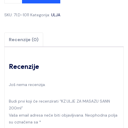
SKU:
71.D-1011
Kategorija:
ULJA
Recenzije (0)
Recenzije
Još nema recenzija.
Budi prvi koji će recenzirati “KZ.ULJE ZA MASAZU SANN
200ml”
Vaša email adresa neće biti objavljivana.
Neophodna polja
su označena sa
*