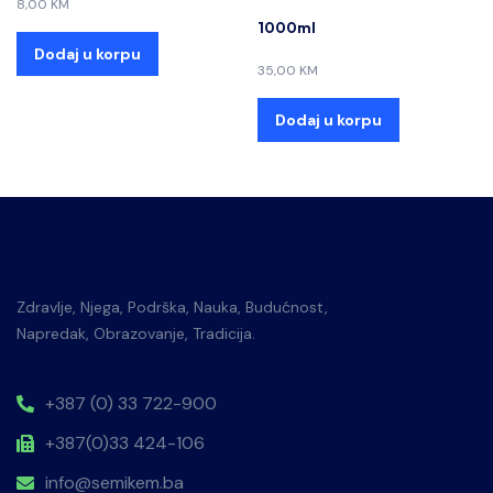
8,00
KM
1000ml
Dodaj u korpu
35,00
KM
Dodaj u korpu
Zdravlje, Njega, Podrška, Nauka, Budućnost,
Napredak, Obrazovanje, Tradicija.
+387 (0) 33 722-900
+387(0)33 424-106
info@semikem.ba