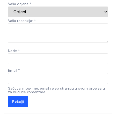
Vaša ocjena
*
Vaša recenzija:
*
Naziv
*
Email
*
Sačuvaj moje ime, email i web stranicu u ovom browseru
za buduće komentare.