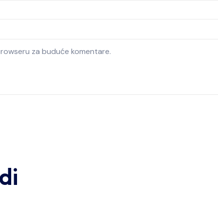
 browseru za buduće komentare.
di