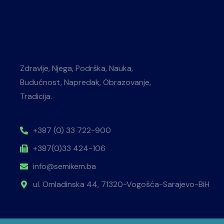
Zdravlje, Njega, Podrška, Nauka,
Budućnost, Napredak, Obrazovanje,
Tradicija.
+387 (0) 33 722-900
+387(0)33 424-106
info@semikem.ba
ul. Omladinska 44, 71320-Vogošća-Sarajevo-BiH