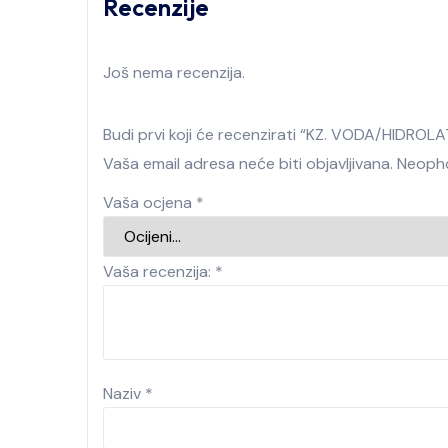
Recenzije
Još nema recenzija.
Budi prvi koji će recenzirati “KZ. VODA/HIDRO
Vaša email adresa neće biti objavljivana.
Neopho
Vaša ocjena
*
Vaša recenzija:
*
Naziv
*