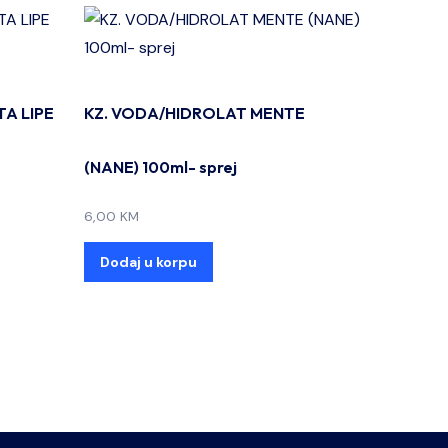
TA LIPE
KZ. VODA/HIDROLAT MENTE
(NANE) 100ml- sprej
6,00
KM
Dodaj u korpu