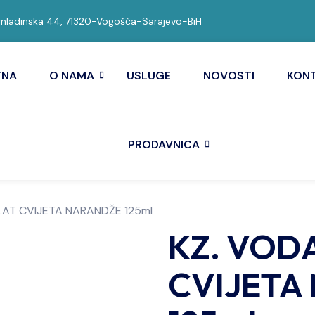
ladinska 44, 71320-Vogošća-Sarajevo-BiH
TNA
O NAMA
USLUGE
NOVOSTI
KON
PRODAVNICA
LAT CVIJETA NARANDŽE 125ml
KZ. VOD
CVIJETA