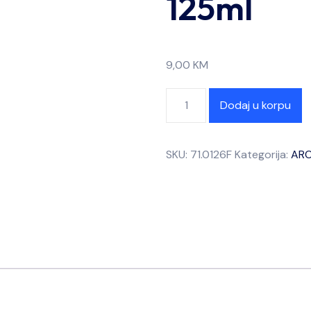
125ml
9,00
KM
Dodaj u korpu
SKU:
71.0126F
Kategorija:
ARO