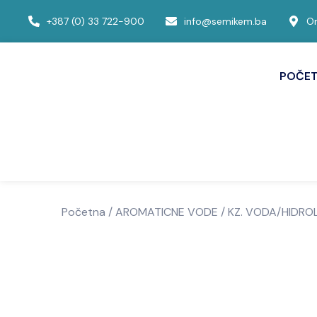
+387 (0) 33 722-900
info@semikem.ba
Om
POČE
Početna
/
AROMATICNE VODE
/ KZ. VODA/HIDRO