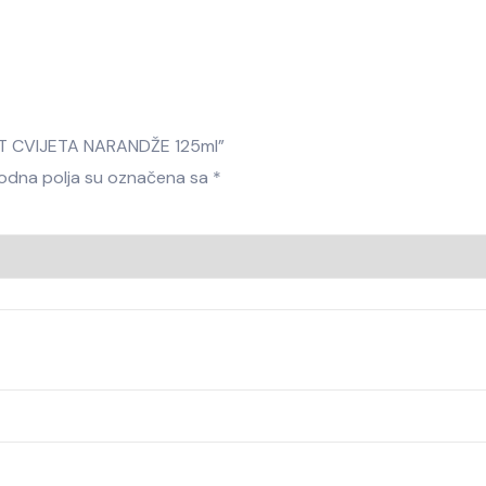
LAT CVIJETA NARANDŽE 125ml”
dna polja su označena sa
*