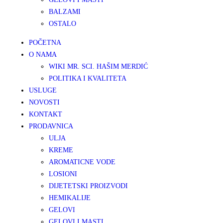
BALZAMI
OSTALO
POČETNA
O NAMA
WIKI MR. SCI. HAŠIM MERDIĆ
POLITIKA I KVALITETA
USLUGE
NOVOSTI
KONTAKT
PRODAVNICA
ULJA
KREME
AROMATICNE VODE
LOSIONI
DIJETETSKI PROIZVODI
HEMIKALIJE
GELOVI
GELOVI I MASTI