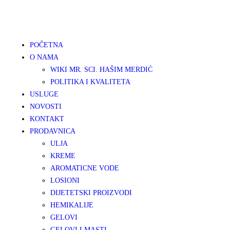
POČETNA
O NAMA
WIKI MR. SCI. HAŠIM MERDIĆ
POLITIKA I KVALITETA
USLUGE
NOVOSTI
KONTAKT
PRODAVNICA
ULJA
KREME
AROMATICNE VODE
LOSIONI
DIJETETSKI PROIZVODI
HEMIKALIJE
GELOVI
GELOVI I MASTI