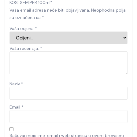
KOSI SEMIPER 100ml”
Vaša email adresa neće biti objavljivana.
Neophodna polja
su označena sa
*
Vaša ocjena
*
Vaša recenzija:
*
Naziv
*
Email
*
Sačuvaj moje ime, email i web stranicu u ovom browseru