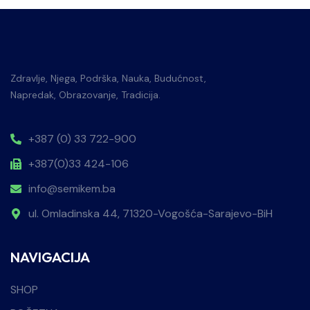
Zdravlje, Njega, Podrška, Nauka, Budućnost,
Napredak, Obrazovanje, Tradicija.
+387 (0) 33 722-900
+387(0)33 424-106
info@semikem.ba
ul. Omladinska 44, 71320-Vogošća-Sarajevo-BiH
NAVIGACIJA
SHOP