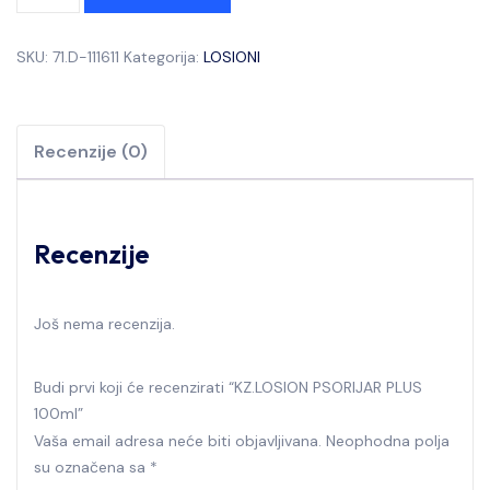
SKU:
71.D-111611
Kategorija:
LOSIONI
Recenzije (0)
Recenzije
Još nema recenzija.
Budi prvi koji će recenzirati “KZ.LOSION PSORIJAR PLUS
100ml”
Vaša email adresa neće biti objavljivana.
Neophodna polja
su označena sa
*