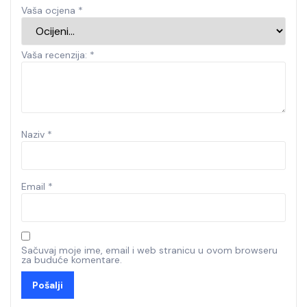
Vaša ocjena
*
Vaša recenzija:
*
Naziv
*
Email
*
Sačuvaj moje ime, email i web stranicu u ovom browseru
za buduće komentare.