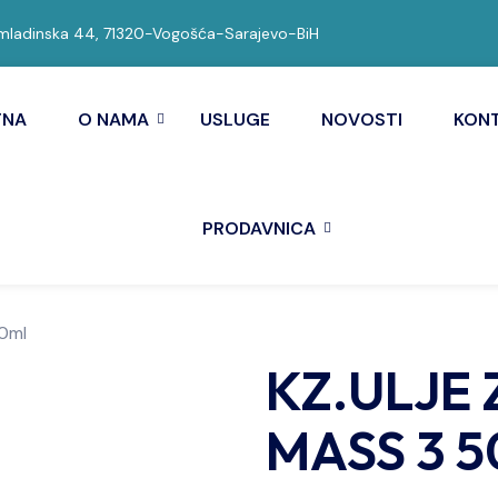
ladinska 44, 71320-Vogošća-Sarajevo-BiH
TNA
O NAMA
USLUGE
NOVOSTI
KON
PRODAVNICA
0ml
KZ.ULJE
MASS 3 