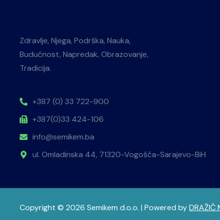
Zdravlje, Njega, Podrška, Nauka,
Budućnost, Napredak, Obrazovanje,
Tradicija.
+387 (0) 33 722-900
+387(0)33 424-106
info@semikem.ba
ul. Omladinska 44, 71320-Vogošća-Sarajevo-BiH
Copyright © 2026 Semikem d.o.o. | Powered by
DRAŽIĆ 