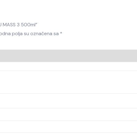
AZU MASS 3 500ml”
dna polja su označena sa
*