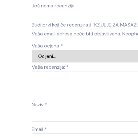
Još nema recenzija.
Budi prvi koji će recenzirati “KZ.ULJE ZA MAS
Vaša email adresa neće biti objavljivana.
Neopho
Vaša ocjena
*
Vaša recenzija:
*
Naziv
*
Email
*