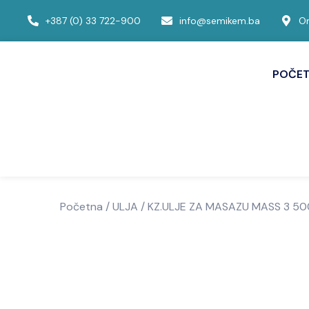
+387 (0) 33 722-900
info@semikem.ba
Om
POČE
Početna
/
ULJA
/ KZ.ULJE ZA MASAZU MASS 3 50