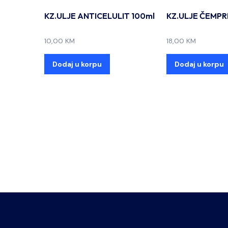
KZ.ULJE ANTICELULIT 100ml
KZ.ULJE ČEMPR
10,00
KM
18,00
KM
Dodaj u korpu
Dodaj u korpu