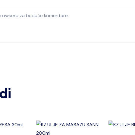
 browseru za buduće komentare.
di